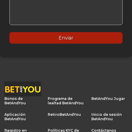
Enviar
Bonos de
Programa de
BetAndYou Jugar
BetAndYou
lealtad BetAndYou
Aplicación
RetiroBetAndYou
Inicio de sesión
BetAndYou
BetAndYou
Registro en
Políticas KYC de
Contáctanos