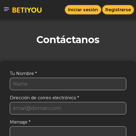
Iniciar sesión
Registrarse
Contáctanos
Tu Nombre *
Dirección de correo electrónico *
Mensaje *